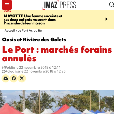
07:47
10:48
MAYOTTE
Une femme enceinte et
MALAISE
L'acteur fran
ses deux enfants meurent dans
Christophe Lambert s'e
l'incendie de leur maison
pleine séance de dédica
Etats-Unis. Vidéo sur no
Accueil
Le Port Actualité
Oasis et Rivière des Galets
Le Port : marchés forains
annulés
Publié le 22 novembre 2018 à 12:11
Actualisé le 22 novembre 2018 à 12:25