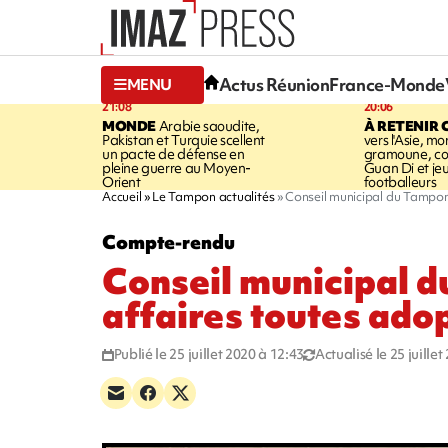
Actus Réunion
France-Monde
MENU
21:08
20:06
MONDE
Arabie saoudite,
À RETENIR 
Pakistan et Turquie scellent
vers l'Asie, mo
un pacte de défense en
gramoune, co
pleine guerre au Moyen-
Guan Di et je
Orient
footballeurs
Accueil
Le Tampon actualités
Conseil municipal du Tampon
Compte-rendu
Conseil municipal d
affaires toutes ado
Publié le 25 juillet 2020 à 12:43
Actualisé le 25 juille