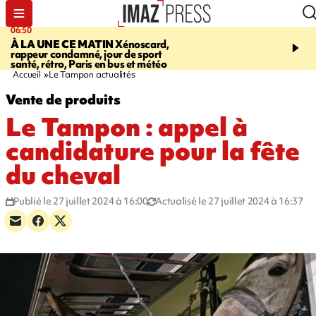
06:50
08:53
À LA UNE CE MATIN
Xénoscard,
SAINT-PAUL
Jour de S
rappeur condamné, jour de sport
2026 - bouger, s’informe
santé, rétro, Paris en bus et météo
soin de sa santé
Accueil
Le Tampon actualités
Vente de produits
Le Tampon : appel à
candidature pour la fête
du cheval
Publié le 27 juillet 2024 à 16:00
Actualisé le 27 juillet 2024 à 16:37