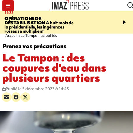
11:22
14:51
OPÉRATIONS DE
PARA-NATATION
Le P
DÉSTABILISATION
A huit mois de
Rivière triple champion
la présidentielle, les ingérences
russes se multiplient
Accueil
Le Tampon actualités
Prenez vos précautions
Le Tampon : des
coupures d'eau dans
plusieurs quartiers
Publié le 5 décembre 2023 à 14:43