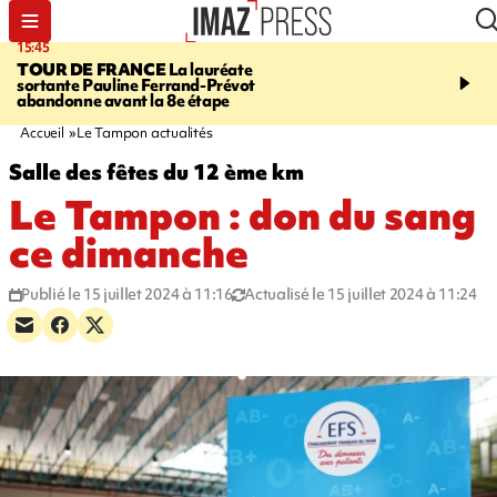
15:45
20:17
TOUR DE FRANCE
La lauréate
À RETENIR CE SOIR
Sé
sortante Pauline Ferrand-Prévot
routière, concours de nou
abandonne avant la 8e étape
du littoral fermée, courr
Darmanin et évacuation
Accueil
Le Tampon actualités
Salle des fêtes du 12 ème km
Le Tampon : don du sang
ce dimanche
Publié le 15 juillet 2024 à 11:16
Actualisé le 15 juillet 2024 à 11:24