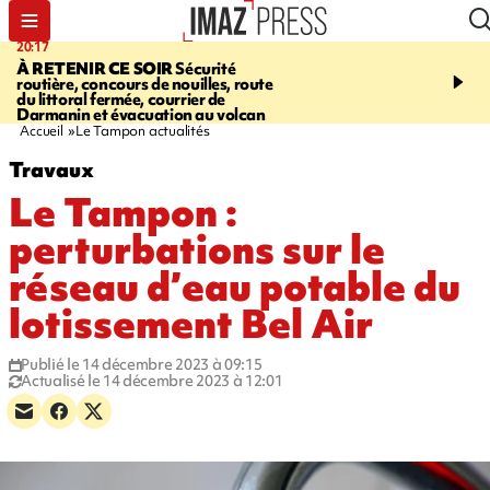
20:17
08:26
À RETENIR CE SOIR
Sécurité
SALAZIE
Cascade blanc
routière, concours de nouilles, route
rencontre d'un géant d
du littoral fermée, courrier de
Photos et vidéos sur notr
Darmanin et évacuation au volcan
Accueil
Le Tampon actualités
Travaux
Le Tampon :
perturbations sur le
réseau d’eau potable du
lotissement Bel Air
Publié le 14 décembre 2023 à 09:15
Actualisé le 14 décembre 2023 à 12:01