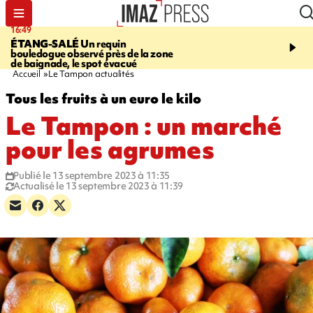
16:49
20:27
ÉTANG-SALÉ
Un requin
SÉCURITÉ
Contrôles ro
bouledogue observé près de la zone
infractions relevées, 9 p
de baignade, le spot évacué
Accueil
Le Tampon actualités
Tous les fruits à un euro le kilo
Le Tampon : un marché
pour les agrumes
Publié le 13 septembre 2023 à 11:35
Actualisé le 13 septembre 2023 à 11:39