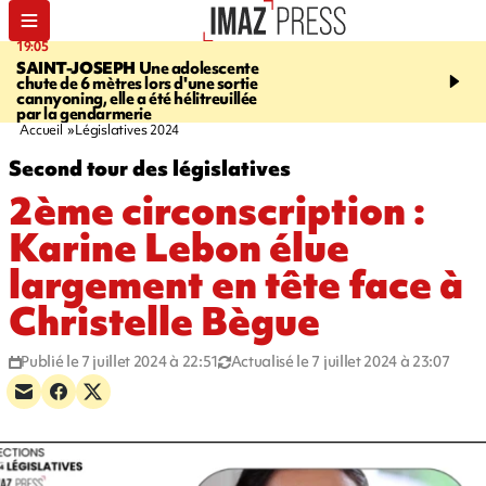
19:05
20:44
SAINT-JOSEPH
Une adolescente
À RETENIR CE SOIR
G
chute de 6 mètres lors d'une sortie
rouée de coups, cycliste,
cannyoning, elle a été hélitreuillée
personne disparue et c
par la gendarmerie
para-natation
Accueil
Législatives 2024
Second tour des législatives
2ème circonscription :
Karine Lebon élue
largement en tête face à
Christelle Bègue
Publié le 7 juillet 2024 à 22:51
Actualisé le 7 juillet 2024 à 23:07