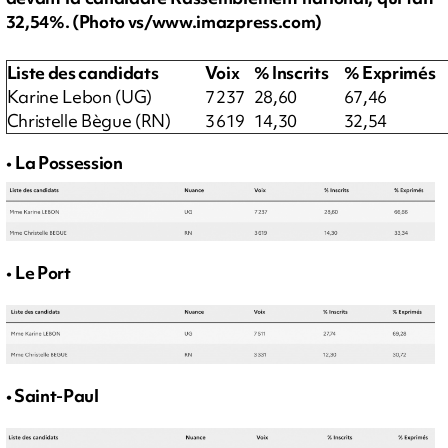
32,54%. (Photo vs/www.imazpress.com)
Liste des candidats
Voix
% Inscrits
% Exprimés
Karine Lebon (UG)
7 237
28,60
67,46
Christelle Bègue (RN)
3 619
14,30
32,54
•
La Possession
•
Le Port
• Saint-Paul