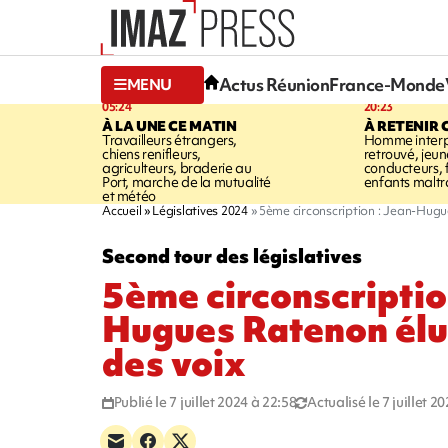
Actus Réunion
France-Monde
MENU
05:24
20:23
À LA UNE CE MATIN
À RETENIR 
Travailleurs étrangers,
Homme interpe
chiens renifleurs,
retrouvé, jeun
agriculteurs, braderie au
conducteurs, f
Port, marche de la mutualité
enfants maltr
et météo
Accueil
Législatives 2024
5ème circonscription : Jean-Hugu
Second tour des législatives
5ème circonscriptio
Hugues Ratenon él
des voix
Publié le 7 juillet 2024 à 22:58
Actualisé le 7 juillet 2