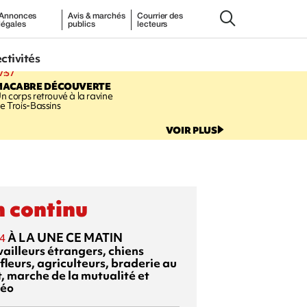
Annonces
Avis & marchés
Courrier des
légales
publics
lecteurs
ectivités
7:57
MACABRE DÉCOUVERTE
n corps retrouvé à la ravine
e Trois-Bassins
VOIR PLUS
 continu
À LA UNE CE MATIN
4
vailleurs étrangers, chiens
fleurs, agriculteurs, braderie au
t, marche de la mutualité et
éo