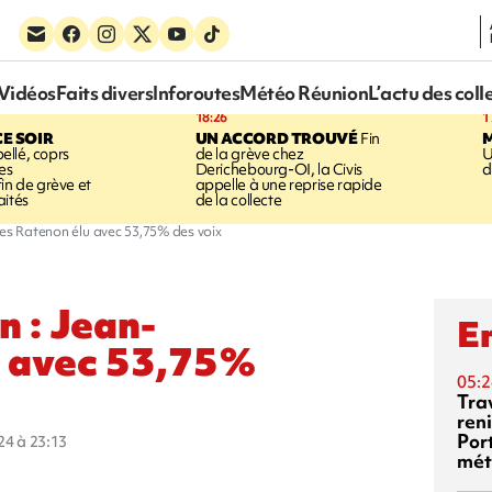
Vidéos
Faits divers
Inforoutes
Météo Réunion
L’actu des coll
18:26
1
CE SOIR
UN ACCORD TROUVÉ
Fin
llé, coprs
de la grève chez
U
es
Derichebourg-OI, la Civis
d
in de grève et
appelle à une reprise rapide
aités
de la collecte
es Ratenon élu avec 53,75% des voix
n : Jean-
En
u avec 53,75%
05:2
Tra
reni
Por
024 à 23:13
mét