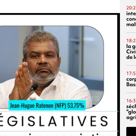
20:2
inte
con
mal
18:2
la 
Civi
de l
17:5
corp
Bas
16:3
séc
"glo
agri