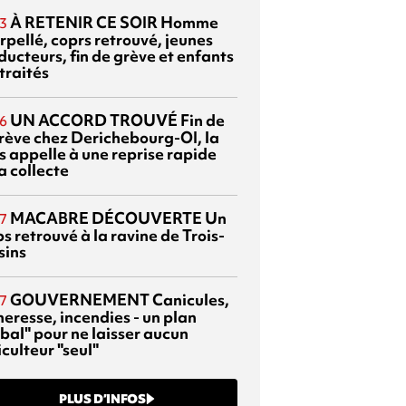
À RETENIR CE SOIR
Homme
3
rpellé, coprs retrouvé, jeunes
ducteurs, fin de grève et enfants
traités
UN ACCORD TROUVÉ
Fin de
6
grève chez Derichebourg-OI, la
s appelle à une reprise rapide
a collecte
MACABRE DÉCOUVERTE
Un
7
s retrouvé à la ravine de Trois-
sins
GOUVERNEMENT
Canicules,
7
heresse, incendies - un plan
bal" pour ne laisser aucun
culteur "seul"
PLUS D’INFOS