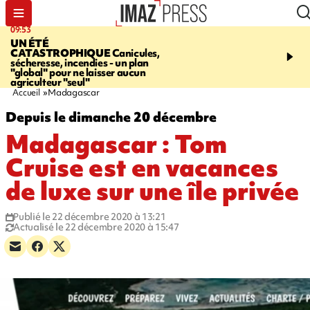
09:53
12:03
UN ÉTÉ
LE PORT
Top départ de
CATASTROPHIQUE
Canicules,
commerciales - 160 co
sécheresse, incendies - un plan
pour 10 jours de bonnes 
"global" pour ne laisser aucun
agriculteur "seul"
Accueil
Madagascar
Depuis le dimanche 20 décembre
Madagascar : Tom
Cruise est en vacances
de luxe sur une île privée
Publié le 22 décembre 2020 à 13:21
Actualisé le 22 décembre 2020 à 15:47