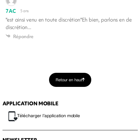
7AC
5 ans
"est ainsi venu en toute discrétion"Eh bien, parlons en de
discrétion...
Répondre
Retour en haut
APPLICATION MOBILE
Télécharger l’application mobile
NEWSLETTER