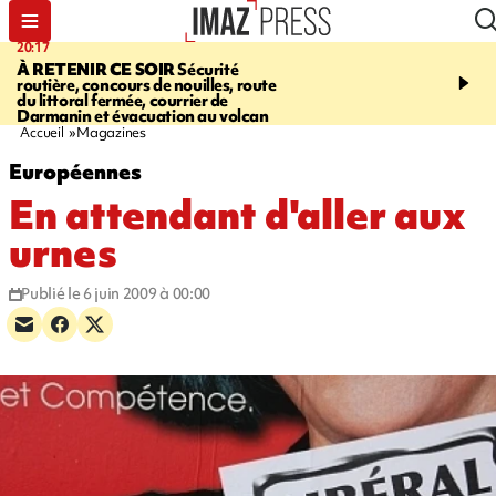
20:17
08:26
À RETENIR CE SOIR
Sécurité
SALAZIE
Cascade blanc
routière, concours de nouilles, route
rencontre d'un géant d
du littoral fermée, courrier de
Photos et vidéos sur notr
Darmanin et évacuation au volcan
Accueil
Magazines
Européennes
En attendant d'aller aux
urnes
Publié le 6 juin 2009 à 00:00