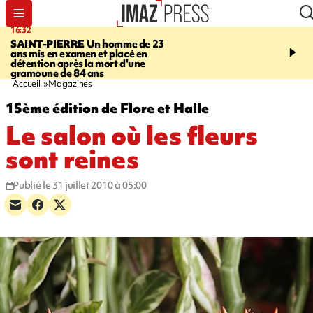
16:32
21:08
SAINT-PIERRE
Un homme de 23
MONDE
Arabie saoudit
ans mis en examen et placé en
et Turquie scellent un p
détention après la mort d'une
défense en pleine guerr
gramoune de 84 ans
Orient
Accueil
Magazines
15ème édition de Flore et Halle
Le salon où les fleurs
sont reines
Publié le 31 juillet 2010 à 05:00