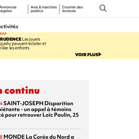
Annonces
Avis & marchés
Courrier des
légales
publics
lecteurs
ectivités
2:23
PRUDENCE
Les jouets
quishy peuvent éclater et
rûler les enfants
VOIR PLUS
 continu
SAINT-JOSEPH
Disparition
4
uiétante - un appel à témoins
é pour retrouver Loïc Paulin, 25
MONDE
La Corée du Nord a
8