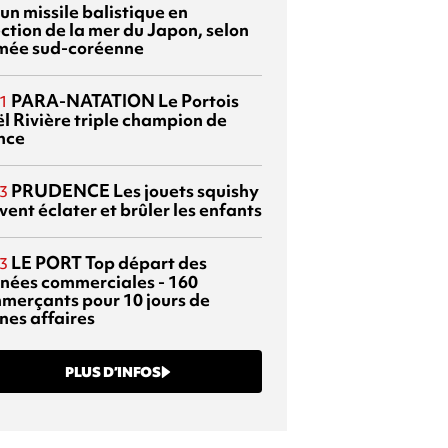
 un missile balistique en
ection de la mer du Japon, selon
rmée sud-coréenne
PARA-NATATION
Le Portois
1
l Rivière triple champion de
nce
PRUDENCE
Les jouets squishy
3
ent éclater et brûler les enfants
LE PORT
Top départ des
3
rnées commerciales - 160
merçants pour 10 jours de
nes affaires
PLUS D’INFOS