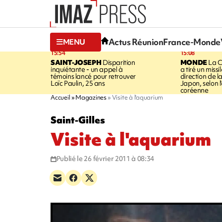
Actus Réunion
France-Monde
MENU
15:54
15:08
SAINT-JOSEPH
Disparition
MONDE
La C
inquiétante - un appel à
a tiré un missi
témoins lancé pour retrouver
direction de l
Loïc Paulin, 25 ans
Japon, selon 
coréenne
Accueil
Magazines
Visite à l'aquarium
Saint-Gilles
Visite à l'aquarium
Publié le 26 février 2011 à 08:34