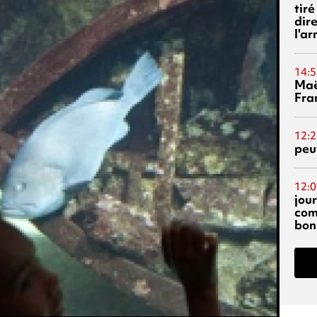
tiré
dir
l'a
14:5
Maë
Fra
12:2
peuv
12:0
jou
com
bon