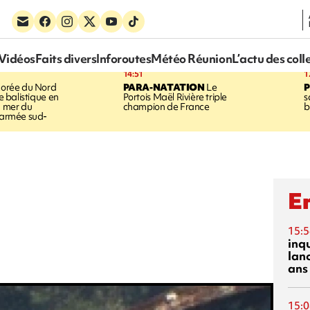
Vidéos
Faits divers
Inforoutes
Météo Réunion
L’actu des coll
14:51
1
orée du Nord
PARA-NATATION
Le
le balistique en
Portois Maël Rivière triple
s
a mer du
champion de France
b
l'armée sud-
En
15:5
inq
lanc
ans
15:0