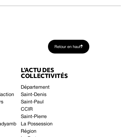
Retour en haut
L’ACTU DES
COLLECTIVITÉS
Département
daction
Saint-Denis
rs
Saint-Paul
CCIR
Saint-Pierre
 gadyamb
La Possession
Région