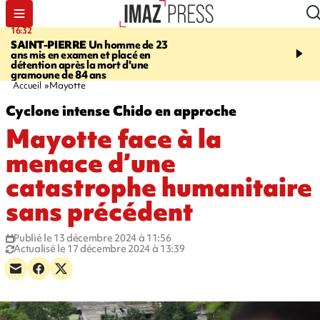
16:32
21:08
SAINT-PIERRE
Un homme de 23
MONDE
Arabie saoudit
ans mis en examen et placé en
et Turquie scellent un p
détention après la mort d'une
défense en pleine guerr
gramoune de 84 ans
Orient
Accueil
Mayotte
Cyclone intense Chido en approche
Mayotte face à la
menace d’une
catastrophe humanitaire
sans précédent
Publié le 13 décembre 2024 à 11:56
Actualisé le 17 décembre 2024 à 13:39