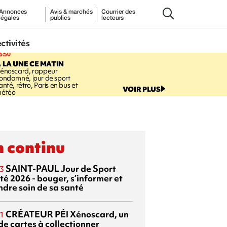
Annonces
Avis & marchés
Courrier des
légales
publics
lecteurs
ectivités
6:50
 LA UNE CE MATIN
énoscard, rappeur
ondamné, jour de sport
anté, rétro, Paris en bus et
VOIR PLUS
étéo
 continu
SAINT-PAUL
Jour de Sport
3
té 2026 - bouger, s’informer et
ndre soin de sa santé
CRÉATEUR PÉI
Xénoscard, un
1
de cartes à collectionner