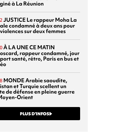
giné à La Réunion
JUSTICE
Le rappeur Moha La
2
ale condamné à deux ans pour
 violences sur deux femmes
À LA UNE CE MATIN
0
oscard, rappeur condamné, jour
port santé, rétro, Paris en bus et
éo
MONDE
Arabie saoudite,
8
istan et Turquie scellent un
te de défense en pleine guerre
Moyen-Orient
PLUS D’INFOS