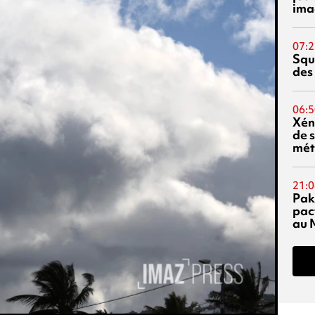
ima
07:2
Squ
des
06:5
Xén
de s
mét
21:0
Pak
pac
au 