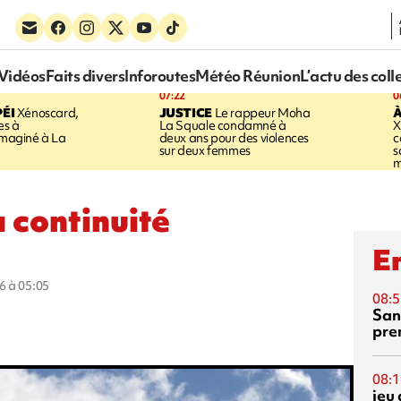
Vidéos
Faits divers
Inforoutes
Météo Réunion
L’actu des coll
07:22
0
ÉI
Xénoscard,
JUSTICE
Le rappeur Moha
À
es à
La Squale condamné à
X
 imaginé à La
deux ans pour des violences
c
sur deux femmes
s
m
a continuité
En
6 à 05:05
08:5
San
pre
08:1
jeu 