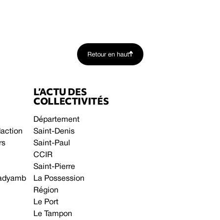
Retour en haut
L’ACTU DES
COLLECTIVITÉS
Département
daction
Saint-Denis
rs
Saint-Paul
CCIR
Saint-Pierre
 gadyamb
La Possession
Région
Le Port
Le Tampon