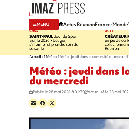
Actus Réunion
France-Monde
MENU
08:53
08:11
SAINT-PAUL
Jour de Sport
CRÉATEUR P
Santé 2026 - bouger,
un jeu de cart
s’informer et prendre soin de
collectionner
sa santé
Réunion
Accueil
Météo
Météo : jeudi dans la continuité du mercredi
Météo : jeudi dans l
du mercredi
Publié le 28 mai 2026 à 01:30
Actualisé le 28 mai 202