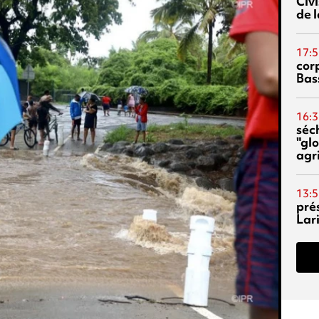
Civi
de l
17:5
corp
Bas
16:3
séc
"glo
agri
13:5
pré
Lari