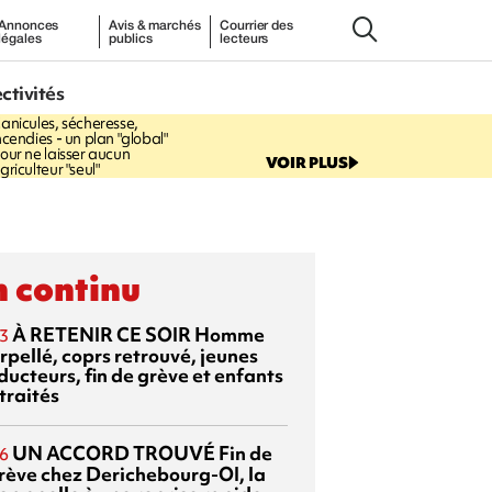
Annonces
Avis & marchés
Courrier des
légales
publics
lecteurs
6:37
ectivités
GOUVERNEMENT
anicules, sécheresse,
ncendies - un plan "global"
our ne laisser aucun
VOIR PLUS
griculteur "seul"
 continu
À RETENIR CE SOIR
Homme
3
rpellé, coprs retrouvé, jeunes
ducteurs, fin de grève et enfants
traités
UN ACCORD TROUVÉ
Fin de
6
grève chez Derichebourg-OI, la