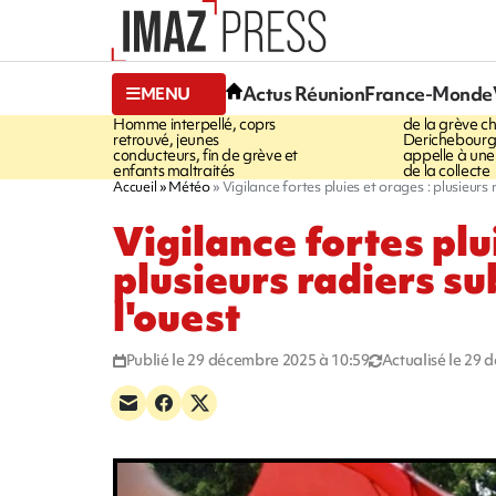
20:23
18:26
Actus Réunion
France-Monde
MENU
À RETENIR CE SOIR
UN ACCORD
Homme interpellé, coprs
de la grève c
retrouvé, jeunes
Derichebourg-
conducteurs, fin de grève et
appelle à une
enfants maltraités
de la collecte
Accueil
Météo
Vigilance fortes pluies et orages : plusieur
Vigilance fortes plu
plusieurs radiers s
l'ouest
Publié le 29 décembre 2025 à 10:59
Actualisé le 29 