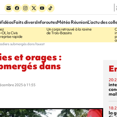
17:57
1
Vidéos
Faits divers
Inforoutes
Météo Réunion
L’actu des coll
 TROUVÉ
Fin
MACABRE DÉCOUVERTE
hez
Un corps retrouvé à la ravine
C
OI, la Civis
de Trois-Bassins
i
 reprise rapide
p
a
s radiers submergés dans l'ouest
ies et orages :
ubmergés dans
En
20:2
inte
décembre 2025 à 11:55
con
mal
18:2
la 