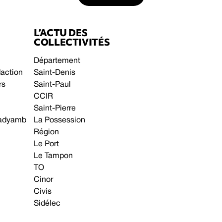
L’ACTU DES
COLLECTIVITÉS
Département
daction
Saint-Denis
rs
Saint-Paul
CCIR
Saint-Pierre
 gadyamb
La Possession
Région
Le Port
Le Tampon
TO
Cinor
Civis
Sidélec