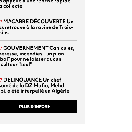
s appelle à une reprise rapide
a collecte
MACABRE DÉCOUVERTE
Un
7
s retrouvé à la ravine de Trois-
sins
GOUVERNEMENT
Canicules,
7
heresse, incendies - un plan
bal" pour ne laisser aucun
culteur "seul"
DÉLINQUANCE
Un chef
7
sumé de la DZ Mafia, Mehdi
bi, a été interpellé en Algérie
PLUS D’INFOS