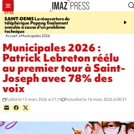
07:58
10:02
SAINT-DENIS
La réouverture du
FOOT
Trois jeunes réun
téléphérique Papang finalement
intègrent des centres d
annulée à cause d'un problème
prestigieux et visent le
technique
professionnel
Accueil
Municipales 2026
Municipales 2026 :
Patrick Lebreton réélu
au premier tour à Saint-
Joseph avec 78% des
voix
Publié le 15 mars 2026 à 21:14
Actualisé le 16 mars 2026 à 08:31