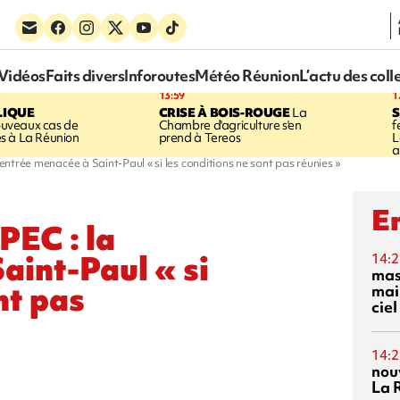
Vidéos
Faits divers
Inforoutes
Météo Réunion
L’actu des coll
13:59
1
LIQUE
CRISE À BOIS-ROUGE
La
S
uveaux cas de
Chambre d'agriculture s'en
f
s à La Réunion
prend à Tereos
L
a
rentrée menacée à Saint-Paul « si les conditions ne sont pas réunies »
En
PEC : la
aint-Paul « si
14:2
mas
nt pas
mai
ciel
14:2
nou
La 