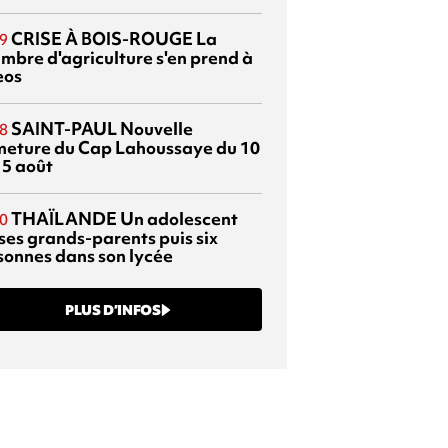
CRISE À BOIS-ROUGE
La
9
mbre d'agriculture s'en prend à
eos
SAINT-PAUL
Nouvelle
8
meture du Cap Lahoussaye du 10
15 août
THAÏLANDE
Un adolescent
0
 ses grands-parents puis six
sonnes dans son lycée
PLUS D’INFOS