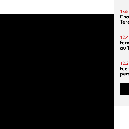
13:5
Cha
Ter
12:4
fer
au 
12:2
tue
per