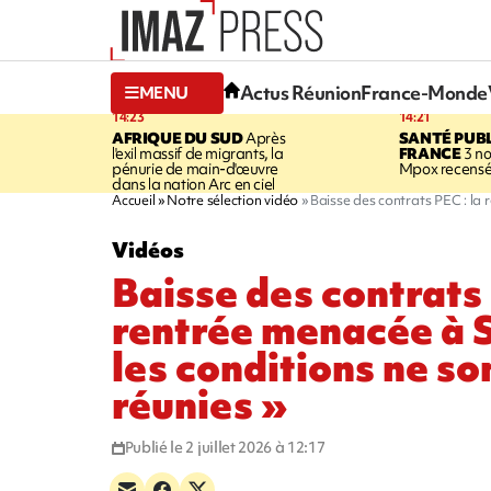
Actus Réunion
France-Monde
MENU
14:23
14:21
AFRIQUE DU SUD
Après
SANTÉ PUB
l'exil massif de migrants, la
FRANCE
3 no
pénurie de main-d'œuvre
Mpox recensé
dans la nation Arc en ciel
Accueil
Notre sélection vidéo
Baisse des contrats PEC : la 
Vidéos
Baisse des contrats 
rentrée menacée à S
les conditions ne so
réunies »
Publié le 2 juillet 2026 à 12:17