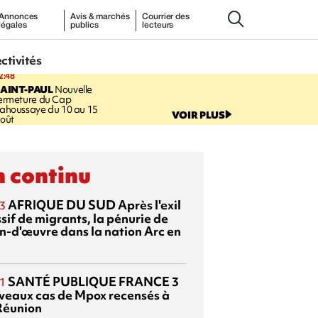
Annonces
Avis & marchés
Courrier des
légales
publics
lecteurs
ectivités
2:48
AINT-PAUL
Nouvelle
ermeture du Cap
ahoussaye du 10 au 15
VOIR PLUS
oût
 continu
AFRIQUE DU SUD
Après l'exil
3
sif de migrants, la pénurie de
n-d'œuvre dans la nation Arc en
SANTÉ PUBLIQUE FRANCE
3
1
veaux cas de Mpox recensés à
Réunion