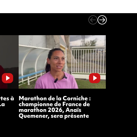
rtes à
Marathon de la Corniche :
Marathon de
La
championne de France de
route du Li
marathon 2026, Anaïs
piste de c
Quemener, sera présente
participan