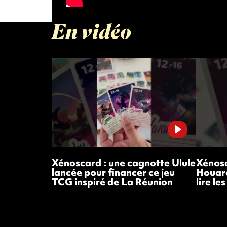
En vidéo
Xénoscard : une cagnotte Ulule
Xénosc
lancée pour financer ce jeu
Houar
TCG inspiré de La Réunion
lire le