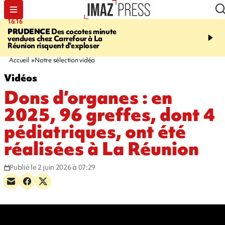
16:16
15:45
PRUDENCE
Des cocotes minute
RESTAURANTS, BAR
vendues chez Carrefour à La
dix établissements ont fa
Réunion risquent d'exploser
d'une suspension tempo
d'activité
Accueil
Notre sélection vidéo
Vidéos
Dons d’organes : en
2025, 96 greffes, dont 4
pédiatriques, ont été
réalisées à La Réunion
Publié le 2 juin 2026 à 07:29