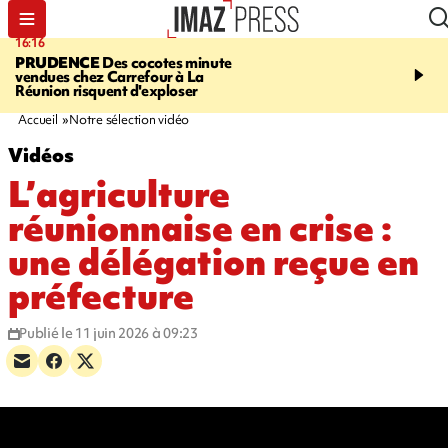
16:16
15:45
PRUDENCE
Des cocotes minute
RESTAURANTS, BAR
vendues chez Carrefour à La
dix établissements ont fa
Réunion risquent d'exploser
d'une suspension tempo
d'activité
Accueil
Notre sélection vidéo
Vidéos
L’agriculture
réunionnaise en crise :
une délégation reçue en
préfecture
Publié le 11 juin 2026 à 09:23