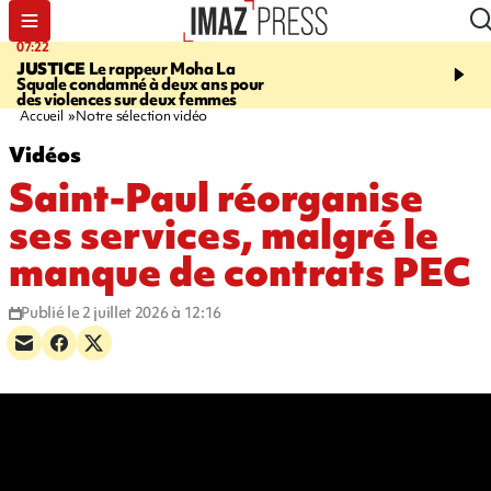
07:22
06:50
JUSTICE
Le rappeur Moha La
À LA UNE CE MATIN
X
Squale condamné à deux ans pour
rappeur condamné, jour
des violences sur deux femmes
santé, rétro, Paris en bu
Accueil
Notre sélection vidéo
Vidéos
Saint-Paul réorganise
ses services, malgré le
manque de contrats PEC
Publié le 2 juillet 2026 à 12:16