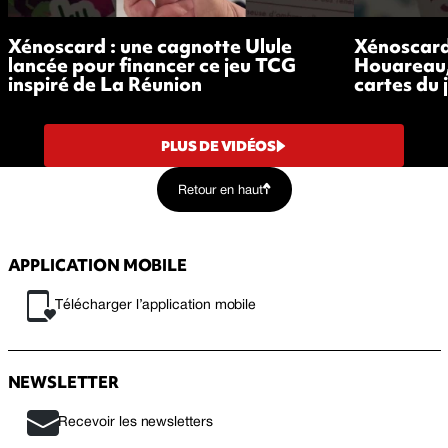
Xénoscard : une cagnotte Ulule
Xénoscard 
lancée pour financer ce jeu TCG
Houareau,
inspiré de La Réunion
cartes du 
PLUS DE VIDÉOS
Retour en haut
APPLICATION MOBILE
Télécharger l’application mobile
NEWSLETTER
Recevoir les newsletters