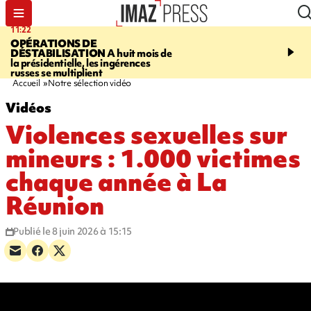
11:22
10:13
OPÉRATIONS DE
ROUTE DE LA MONT
DÉSTABILISATION
A huit mois de
cycliste évacué en urge
la présidentielle, les ingérences
après une collision avec
russes se multiplient
Accueil
Notre sélection vidéo
Vidéos
Violences sexuelles sur
mineurs : 1.000 victimes
chaque année à La
Réunion
Publié le 8 juin 2026 à 15:15