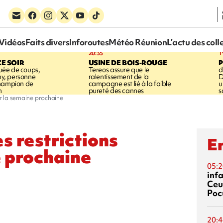
Vidéos
Faits divers
Inforoutes
Météo Réunion
L’actu des coll
20:35
1
CE SOIR
USINE DE BOIS-ROUGE
ée de coups,
Tereos assure que le
d
shy, personne
ralentissement de la
D
champion de
campagne est lié à la faible
u
n
pureté des cannes
s
ir la semaine prochaine
s restrictions
En
e prochaine
05:2
inf
Ceu
Poc
20:4