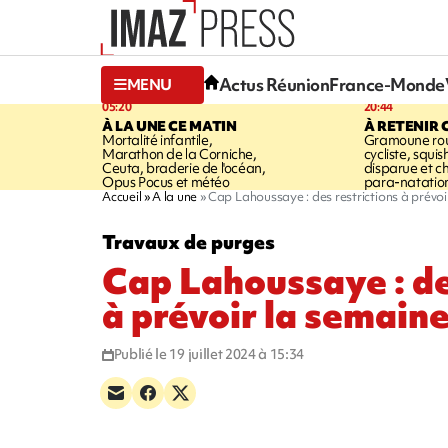
Actus Réunion
France-Monde
MENU
05:20
20:44
À LA UNE CE MATIN
À RETENIR 
Mortalité infantile,
Gramoune rou
Marathon de la Corniche,
cycliste, squi
Ceuta, braderie de l'océan,
disparue et 
Opus Pocus et météo
para-natatio
Accueil
A la une
Cap Lahoussaye : des restrictions à prévo
Travaux de purges
Cap Lahoussaye : de
à prévoir la semain
Publié le 19 juillet 2024 à 15:34