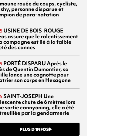
moune rouée de coups, cycliste,
ishy, personne disparue et
mpion de para-natation
USINE DE BOIS-ROUGE
5
eos assure que le ralentissement
a campagne est lié à la faible
eté des cannes
PORTÉ DISPARU
Après le
9
ès de Quentin Dumontier, sa
ille lance une cagnotte pour
atrier son corps en Hexagone
SAINT-JOSEPH
Une
5
lescente chute de 6 mètres lors
e sortie cannyoning, elle a été
itreuillée par la gendarmerie
PLUS D’INFOS