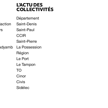
L’ACTU DES
COLLECTIVITÉS
Département
daction
Saint-Denis
rs
Saint-Paul
CCIR
Saint-Pierre
 gadyamb
La Possession
Région
Le Port
Le Tampon
TO
Cinor
Civis
Sidélec