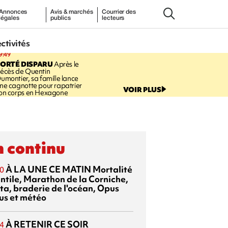
Annonces
Avis & marchés
Courrier des
légales
publics
lecteurs
ectivités
9:49
PORTÉ DISPARU
Après le
écès de Quentin
umontier, sa famille lance
ne cagnotte pour rapatrier
VOIR PLUS
on corps en Hexagone
 continu
À LA UNE CE MATIN
Mortalité
0
antile, Marathon de la Corniche,
ta, braderie de l'océan, Opus
us et météo
À RETENIR CE SOIR
4