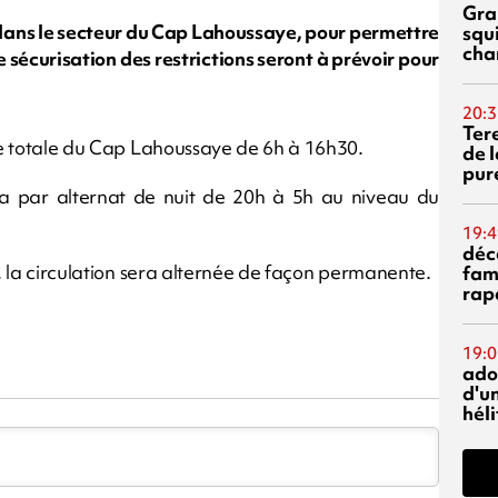
Gra
 dans le secteur du Cap Lahoussaye, pour permettre
squ
cha
 sécurisation des restrictions seront à prévoir pour
20:3
Ter
ure totale du Cap Lahoussaye de 6h à 16h30.
de l
pur
era par alternat de nuit de 20h à 5h au niveau du
19:4
déc
h, la circulation sera alternée de façon permanente.
fam
rap
19:0
ado
d'un
hél