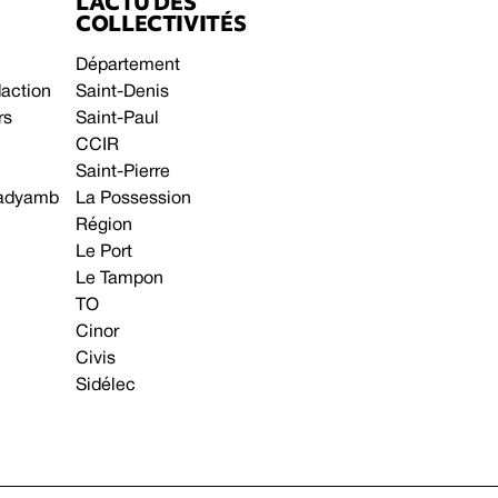
L’ACTU DES
COLLECTIVITÉS
Département
daction
Saint-Denis
rs
Saint-Paul
CCIR
Saint-Pierre
 gadyamb
La Possession
Région
Le Port
Le Tampon
TO
Cinor
Civis
Sidélec