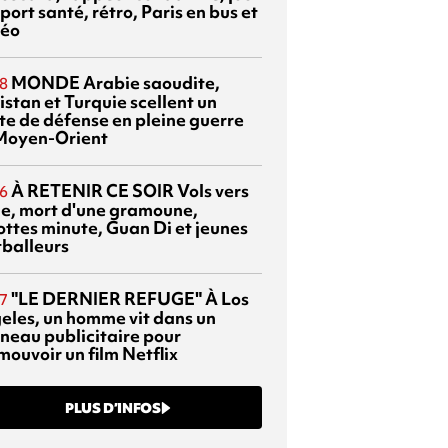
port santé, rétro, Paris en bus et
éo
MONDE
Arabie saoudite,
8
istan et Turquie scellent un
te de défense en pleine guerre
Moyen-Orient
À RETENIR CE SOIR
Vols vers
6
sie, mort d'une gramoune,
ottes minute, Guan Di et jeunes
tballeurs
"LE DERNIER REFUGE"
À Los
7
eles, un homme vit dans un
neau publicitaire pour
mouvoir un film Netflix
PLUS D’INFOS