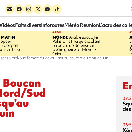
Vidéos
Faits divers
Inforoutes
Météo Réunion
L’actu des coll
21:08
2
E MATIN
MONDE
Arabie saoudite,
À
appeur
Pakistan et Turquie scellent
v
r de sport
un pacte de défense en
g
aris en bus et
pleine guerre au Moyen-
G
Orient
f
 sens Nord/Sud fermée du 2 avril jusqu'au courant du mois de juin
ie Boucan
En
 Nord/Sud
07:2
squ'au
Squ
des
uin
06:5
Xén