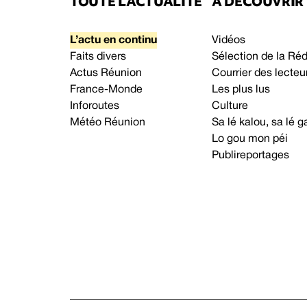
TOUTE L’ACTUALITÉ
À DÉCOUVRIR
L’actu en continu
Vidéos
Faits divers
Sélection de la Ré
Actus Réunion
Courrier des lecteu
France-Monde
Les plus lus
Inforoutes
Culture
Météo Réunion
Sa lé kalou, sa lé
Lo gou mon péi
Publireportages