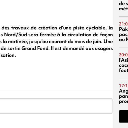
de s
mét
21:0
des travaux de création d'une piste cyclable, la
Pak
pac
ns Nord/Sud sera fermée à la circulation de façon
au 
 la matinée, jusqu'au courant du mois de juin. Une
e de sortie Grand Fond. Il est demandé aux usagers
isation.
20:0
l'A
coc
foo
17:1
Ang
pan
pro