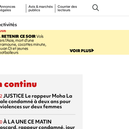
Annonces
Avis & marchés
Courrier des
légales
publics
lecteurs
ectivités
0:06
 RETENIR CE SOIR
Vols
ers l'Asie, mort d'une
ramoune, cocottes minute,
uan Di et jeunes
VOIR PLUS
ootballeurs
 continu
JUSTICE
Le rappeur Moha La
2
ale condamné à deux ans pour
 violences sur deux femmes
À LA UNE CE MATIN
0
oscard, rappeur condamné, jour