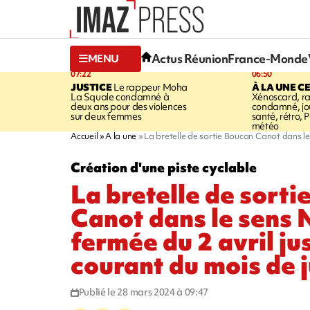
Actus Réunion
France-Monde
MENU
07:22
06:50
JUSTICE
Le rappeur Moha
À LA UNE C
La Squale condamné à
Xénoscard, r
deux ans pour des violences
condamné, jou
sur deux femmes
santé, rétro, P
météo
Accueil
A la une
La bretelle de sortie Boucan Canot dans le
Création d'une piste cyclable
La bretelle de sort
Canot dans le sens
fermée du 2 avril ju
courant du mois de j
Publié le 28 mars 2024 à 09:47