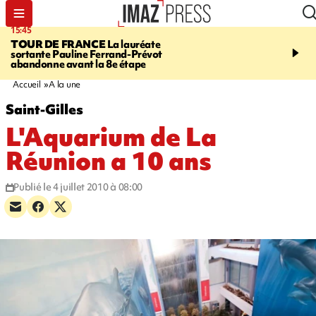
15:45
20:17
TOUR DE FRANCE
La lauréate
À RETENIR CE SOIR
Sé
sortante Pauline Ferrand-Prévot
routière, concours de nou
abandonne avant la 8e étape
du littoral fermée, courr
Darmanin et évacuation
Accueil
A la une
Saint-Gilles
L'Aquarium de La
Réunion a 10 ans
Publié le 4 juillet 2010 à 08:00