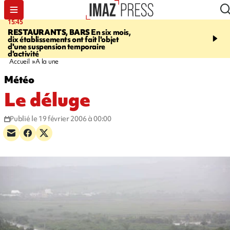
15:45
17:17
RESTAURANTS, BARS
En six mois,
"LE DERNIER REFUG
dix établissements ont fait l'objet
Angeles, un homme vit 
d'une suspension temporaire
panneau publicitaire po
d'activité
promouvoir un film Netf
Accueil
A la une
Météo
Le déluge
Publié le 19 février 2006 à 00:00