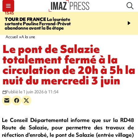
15:45
20:17
TOUR DE FRANCE
La lauréate
À RETENIR CE SOIR
Sé
sortante Pauline Ferrand-Prévot
routière, concours de nou
abandonne avant la 8e étape
du littoral fermée, courr
Darmanin et évacuation
Accueil
A la une
Le pont de Salazie
totalement fermé à la
circulation de 20h à 5h la
nuit du mercredi 3 juin
Publié le 1 juin 2026 à 11:54
Le Conseil Départemental informe que sur la RD48
Route de Salazie, pour permettre des travaux de
réfection d'enrobé, le pont de Salazie (entrée village)