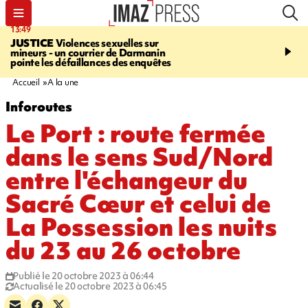
13:49
17:59
JUSTICE
Violences sexuelles sur
INFOROUTE
Marathon 
mineurs - un courrier de Darmanin
Corniche - la route du L
pointe les défaillances des enquêtes
ce dimanche matin dans 
Nord-Ouest
Accueil
A la une
Inforoutes
Le Port : route fermée
dans le sens Sud/Nord
entre l'échangeur du
Sacré Cœur et celui de
La Possession les nuits
du 23 au 26 octobre
Publié le 20 octobre 2023 à 06:44
Actualisé le 20 octobre 2023 à 06:45