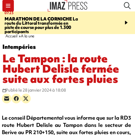
07:23
08:37
MARATHON DE LA CORNICHE
La
SAINT-DENIS
Lancemen
route du Littoral transformée en
braderie de l'océan pour
piste de course pour plus de 1.300
pouvoir d'achat des fami
participants
soutenir les commerçan
Accueil
A la une
Intempéries
Le Tampon : la route
Hubert Delisle fermée
suite aux fortes pluies
Publié le 28 janvier 2024 à 18:08
Le conseil Départemental vous informe que sur la RD3
route Hubert Delisle au Tampon dans le secteur de
Berive au PR 210+150, suite aux fortes pluies en cours,