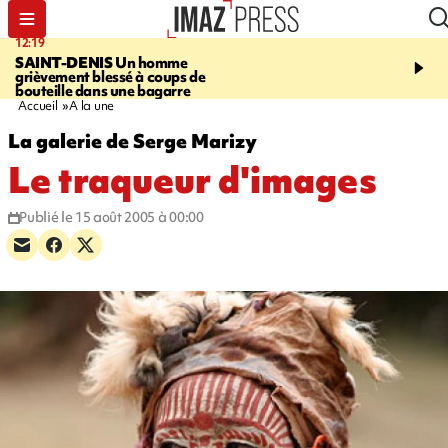
12:19
20:01
SAINT-DENIS
Un homme
A RETENIR CE SOIR
Ac
grièvement blessé à coups de
travail, bagarre à la gar
bouteille dans une bagarre
requin et Christophe L
Accueil
A la une
La galerie de Serge Marizy
Le traqueur d'images
Publié le 15 août 2005 à 00:00