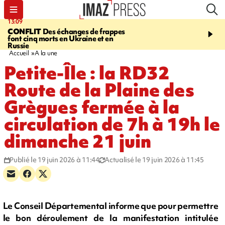
13:09
17:14
CONFLIT
Des échanges de frappes
ESCALADE
Quatre méd
font cinq morts en Ukraine et en
européennes pour les je
Russie
grimpeurs réunionnais 
Accueil
A la une
Petite-Île : la RD32
Route de la Plaine des
Grègues fermée à la
circulation de 7h à 19h le
dimanche 21 juin
Publié le 19 juin 2026 à 11:44
Actualisé le 19 juin 2026 à 11:45
Le Conseil Départemental informe que pour permettre
le bon déroulement de la manifestation intitulée