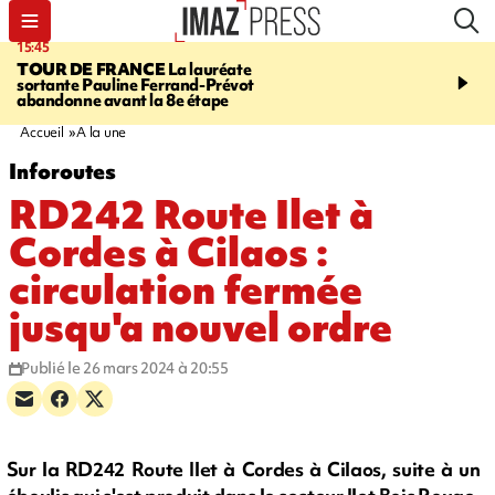
15:45
20:17
TOUR DE FRANCE
La lauréate
À RETENIR CE SOIR
Sé
sortante Pauline Ferrand-Prévot
routière, concours de nou
abandonne avant la 8e étape
du littoral fermée, courr
Darmanin et évacuation
Accueil
A la une
Inforoutes
RD242 Route Ilet à
Cordes à Cilaos :
circulation fermée
jusqu'a nouvel ordre
Publié le 26 mars 2024 à 20:55
Sur la RD242 Route Ilet à Cordes à Cilaos, suite à un