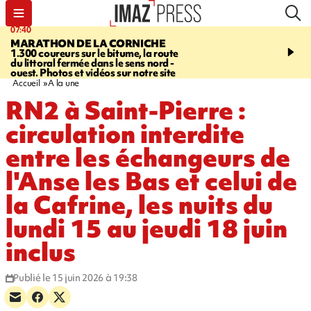
07:40
10:33
MARATHON DE LA CORNICHE
ASSOCIATIONS
Protec
1.300 coureurs sur le bitume, la route
l’enfance - une nouvelle
du littoral fermée dans le sens nord -
Stop VIF organisée à La
ouest. Photos et vidéos sur notre site
Accueil
A la une
RN2 à Saint-Pierre :
circulation interdite
entre les échangeurs de
l'Anse les Bas et celui de
la Cafrine, les nuits du
lundi 15 au jeudi 18 juin
inclus
Publié le 15 juin 2026 à 19:38