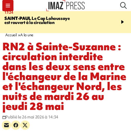
17:24
19:49
SAINT-PAUL
Le Cap Lahoussaye
PORTÉ DISPARU
Après
est rouvert à la circulation
Quentin Dumontier, sa f
une cagnotte pour rapat
corps en Hexagone
Accueil
A la une
RN2 à Sainte-Suzanne :
circulation interdite
dans les deux sens entre
l'échangeur de la Marine
et l'échangeur Nord, les
nuits de mardi 26 au
jeudi 28 mai
Publié le 26 mai 2026 à 14:34