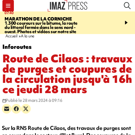
07:40
10:33
MARATHON DE LA CORNICHE
ASSOCIATIONS
Protec
1.300 coureurs sur le bitume, la route
l’enfance - une nouvelle
du littoral fermée dans le sens nord -
Stop VIF organisée à La
ouest. Photos et vidéos sur notre site
Accueil
A la une
Inforoutes
Route de Cilaos : travaux
de purges et coupures de
la circulation jusqu'à 16h
ce jeudi 28 mars
Publié le 28 mars 2024 à 09:16
Sur la RN5 Route de Cilaos, des travaux de purges sont