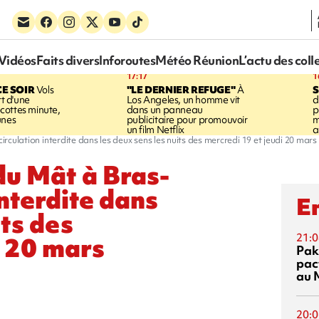
Vidéos
Faits divers
Inforoutes
Météo Réunion
L’actu des coll
17:17
1
CE SOIR
Vols
"LE DERNIER REFUGE"
À
S
rt d'une
Los Angeles, un homme vit
d
cottes minute,
dans un panneau
p
unes
publicitaire pour promouvoir
m
un film Netflix
a
irculation interdite dans les deux sens les nuits des mercredi 19 et jeudi 20 mars
du Mât à Bras-
interdite dans
En
its des
i 20 mars
21:0
Pak
pac
au 
20:0