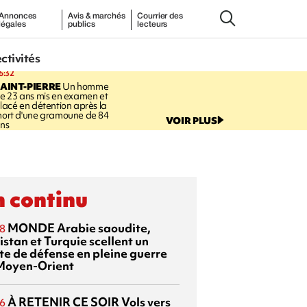
Annonces
Avis & marchés
Courrier des
légales
publics
lecteurs
ectivités
6:32
AINT-PIERRE
Un homme
e 23 ans mis en examen et
lacé en détention après la
ort d'une gramoune de 84
VOIR PLUS
ns
 continu
MONDE
Arabie saoudite,
8
istan et Turquie scellent un
te de défense en pleine guerre
Moyen-Orient
À RETENIR CE SOIR
Vols vers
6