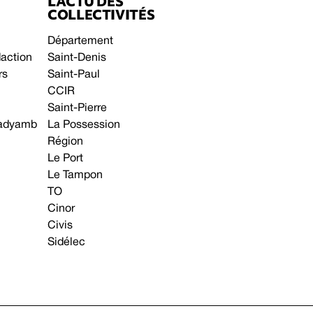
L’ACTU DES
COLLECTIVITÉS
Département
daction
Saint-Denis
rs
Saint-Paul
CCIR
Saint-Pierre
 gadyamb
La Possession
Région
Le Port
Le Tampon
TO
Cinor
Civis
Sidélec