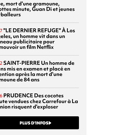
sie, mort d'une gramoune,
ottes minute, Guan Di et jeunes
tballeurs
"LE DERNIER REFUGE"
À Los
7
eles, un homme vit dans un
neau publicitaire pour
mouvoir un film Netflix
SAINT-PIERRE
Un homme de
2
ans mis en examen et placé en
ention après la mort d'une
moune de 84 ans
PRUDENCE
Des cocotes
6
ute vendues chez Carrefour à La
nion risquent d'exploser
PLUS D’INFOS