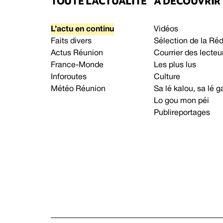
TOUTE L’ACTUALITÉ
À DÉCOUVRIR
L’actu en continu
Vidéos
Faits divers
Sélection de la Ré
Actus Réunion
Courrier des lecteu
France-Monde
Les plus lus
Inforoutes
Culture
Météo Réunion
Sa lé kalou, sa lé
Lo gou mon péi
Publireportages