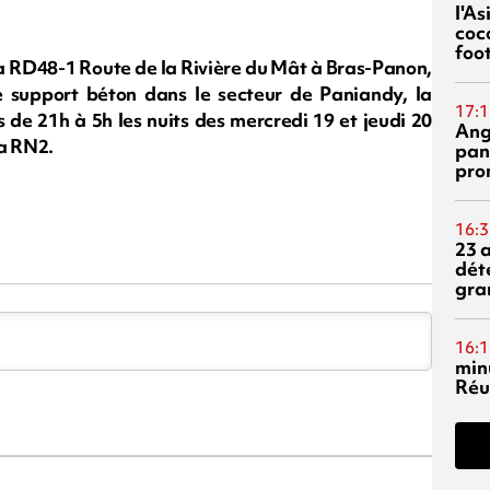
l'A
coc
foo
a RD48-1 Route de la Rivière du Mât à Bras-Panon,
 support béton dans le secteur de Paniandy, la
17:1
s de 21h à 5h les nuits des mercredi 19 et jeudi 20
Ang
la RN2.
pan
pro
16:3
23 
dét
gra
16:1
min
Réu