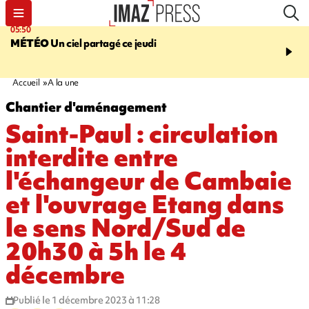
05:50
08:13
MÉTÉO
Un ciel partagé ce jeudi
MORT D'UNE GRAMO
SAINT-PIERRE
La victi
rouée de coups, un susp
en garde à vue
Accueil
A la une
Chantier d'aménagement
Saint-Paul : circulation
interdite entre
l'échangeur de Cambaie
et l'ouvrage Etang dans
le sens Nord/Sud de
20h30 à 5h le 4
décembre
Publié le 1 décembre 2023 à 11:28