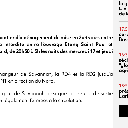
la 
Civi
de l
17:5
corp
chantier d'aménagement de mise en 2x3 voies entre
Bas
 interdite entre l'ouvrage Etang Saint Paul et
d, de 20h30 à 5h les nuits des mercredi 17 et jeudi
16:3
séc
"glo
agri
changeur de Savannah, la RD4 et la RD2 jusqu'à
N1 en direction du Nord.
13:5
pré
changeur de Savannah ainsi que la bretelle de sortie
Lari
 également fermées à la circulation.