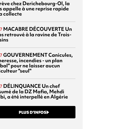
grève chez Derichebourg-OI, la
s appelle à une reprise rapide
a collecte
MACABRE DÉCOUVERTE
Un
7
s retrouvé à la ravine de Trois-
sins
GOUVERNEMENT
Canicules,
7
heresse, incendies - un plan
bal" pour ne laisser aucun
culteur "seul"
DÉLINQUANCE
Un chef
7
sumé de la DZ Mafia, Mehdi
bi, a été interpellé en Algérie
PLUS D’INFOS