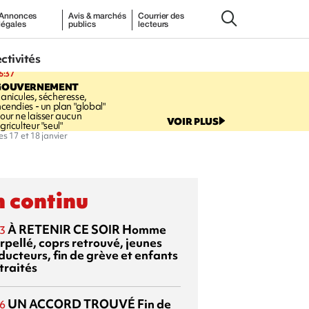
Annonces
Avis & marchés
Courrier des
légales
publics
lecteurs
ectivités
6:37
GOUVERNEMENT
anicules, sécheresse,
ncendies - un plan "global"
our ne laisser aucun
VOIR PLUS
griculteur "seul"
s 17 et 18 janvier
 continu
À RETENIR CE SOIR
Homme
3
rpellé, coprs retrouvé, jeunes
ducteurs, fin de grève et enfants
traités
UN ACCORD TROUVÉ
Fin de
6