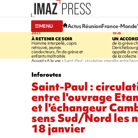
Actus Réunion
France-Monde
MENU
20:23
18:26
À RETENIR CE SOIR
UN ACCORD
Homme interpellé, coprs
de la grève c
retrouvé, jeunes
Derichebourg-
conducteurs, fin de grève et
appelle à une
enfants maltraités
de la collecte
Accueil
A la une
Saint-Paul : circulation interdite entre l'
Inforoutes
Saint-Paul : circulat
entre l'ouvrage Eta
et l'échangeur Camb
sens Sud/Nord les n
18 janvier