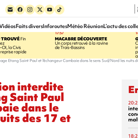
Vidéos
Faits divers
Inforoutes
Météo Réunion
L’actu des coll
17:57
1
 TROUVÉ
Fin
MACABRE DÉCOUVERTE
hez
Un corps retrouvé à la ravine
C
OI, la Civis
de Trois-Bassins
i
 reprise rapide
p
a
ouvrage Etang Saint Paul et l'échangeur Cambaie dans le sens Sud/Nord les nuits de
ion interdite
En
ng Saint Paul
20:2
aie dans le
inte
con
uits des 17 et
mal
18:2