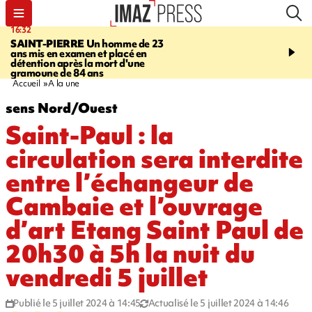
16:32
21:08
SAINT-PIERRE
Un homme de 23
MONDE
Arabie saoudit
ans mis en examen et placé en
et Turquie scellent un p
détention après la mort d'une
défense en pleine guerr
gramoune de 84 ans
Orient
Accueil
A la une
sens Nord/Ouest
Saint-Paul : la
circulation sera interdite
entre l’échangeur de
Cambaie et l’ouvrage
d’art Etang Saint Paul de
20h30 à 5h la nuit du
vendredi 5 juillet
Publié le 5 juillet 2024 à 14:45
Actualisé le 5 juillet 2024 à 14:46