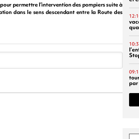
pour permettre l’intervention des pompiers suite à
ulation dans le sens descendant entre la Route des
12:1
vac
qua
10:3
l’e
Sto
09:1
tou
par