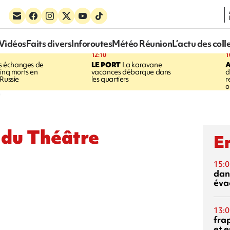
Vidéos
Faits divers
Inforoutes
Météo Réunion
L’actu des coll
12:10
1
 échanges de
LE PORT
La karavane
cinq morts en
vacances débarque dans
d
 Russie
les quartiers
r
o
e
e du Théâtre
En
15:0
dan
éva
13:0
fra
et e