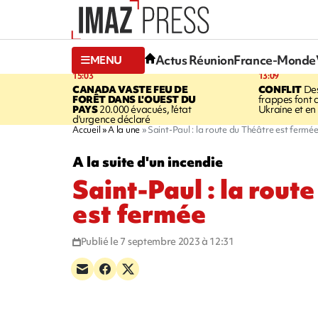
Actus Réunion
France-Monde
MENU
15:03
13:09
CANADA
VASTE FEU DE
CONFLIT
Des
FORÊT DANS L'OUEST DU
frappes font 
PAYS
20.000 évacués, l'état
Ukraine et en
d'urgence déclaré
Accueil
A la une
Saint-Paul : la route du Théâtre est fermé
A la suite d'un incendie
Saint-Paul : la rout
est fermée
Publié le 7 septembre 2023 à 12:31