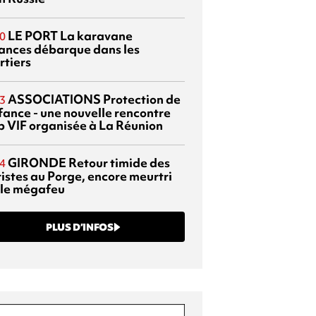
LE PORT
La karavane
0
ances débarque dans les
rtiers
ASSOCIATIONS
Protection de
3
nfance - une nouvelle rencontre
p VIF organisée à La Réunion
GIRONDE
Retour timide des
4
ristes au Porge, encore meurtri
 le mégafeu
PLUS D’INFOS