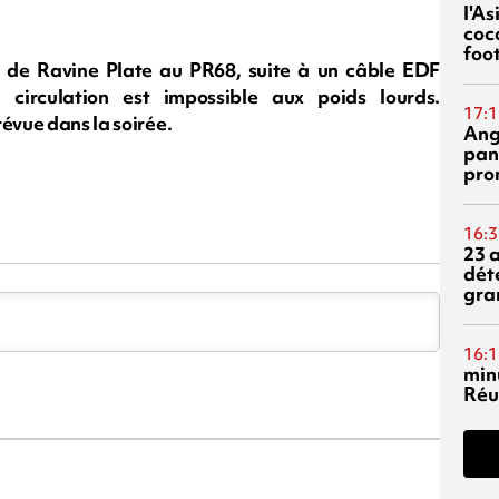
l'A
coc
foo
r de Ravine Plate au PR68, suite à un câble EDF
circulation est impossible aux poids lourds.
17:1
révue dans la soirée.
Ang
pan
pro
16:3
23 
dét
gra
16:1
min
Réu