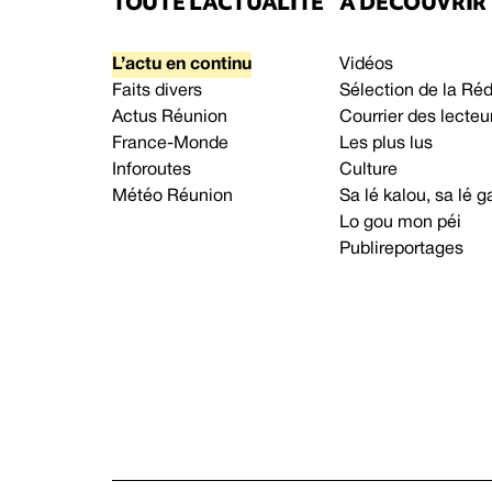
TOUTE L’ACTUALITÉ
À DÉCOUVRIR
L’actu en continu
Vidéos
Faits divers
Sélection de la Ré
Actus Réunion
Courrier des lecteu
France-Monde
Les plus lus
Inforoutes
Culture
Météo Réunion
Sa lé kalou, sa lé
Lo gou mon péi
Publireportages