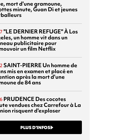
sie, mort d'une gramoune,
ottes minute, Guan Di et jeunes
tballeurs
"LE DERNIER REFUGE"
À Los
7
eles, un homme vit dans un
neau publicitaire pour
mouvoir un film Netflix
SAINT-PIERRE
Un homme de
2
ans mis en examen et placé en
ention après la mort d'une
moune de 84 ans
PRUDENCE
Des cocotes
6
ute vendues chez Carrefour à La
nion risquent d'exploser
PLUS D’INFOS