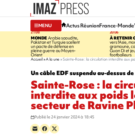
Actus Réunion
France-Monde
MENU
21:08
20:06
MONDE
Arabie saoudite,
À RETENIR 
Pakistan et Turquie scellent
vers l'Asie, mo
un pacte de défense en
gramoune, co
pleine guerre au Moyen-
Guan Di et je
Orient
footballeurs
Accueil
A la une
Sainte-Rose : la circulation interdite aux p
Un câble EDF suspendu au-dessus de 
Sainte-Rose : la cir
interdite aux poids 
secteur de Ravine P
Publié le 24 janvier 2024 à 18:45