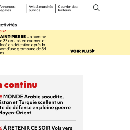
Annonces
Avis & marchés
Courrier des
légales
publics
lecteurs
ectivités
6:32
AINT-PIERRE
Un homme
e 23 ans mis en examen et
lacé en détention après la
ort d'une gramoune de 84
VOIR PLUS
ns
 continu
MONDE
Arabie saoudite,
8
istan et Turquie scellent un
te de défense en pleine guerre
Moyen-Orient
À RETENIR CE SOIR
Vols vers
6