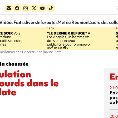
Vidéos
Faits divers
Inforoutes
Météo Réunion
L’actu des coll
17:17
1
CE SOIR
Vols
"LE DERNIER REFUGE"
À
S
rt d'une
Los Angeles, un homme vit
d
cottes minute,
dans un panneau
p
unes
publicitaire pour promouvoir
m
un film Netflix
a
oids lourds dans le secteur de Ravine Plate
la chaussée
culation
En
lourds dans le
21:0
late
Pak
pac
au 
20:0