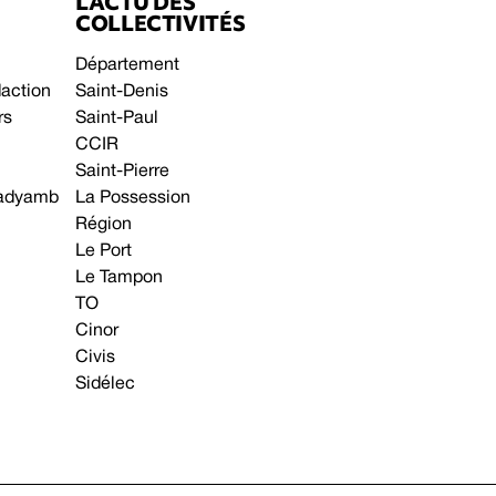
L’ACTU DES
COLLECTIVITÉS
Département
daction
Saint-Denis
rs
Saint-Paul
CCIR
Saint-Pierre
 gadyamb
La Possession
Région
Le Port
Le Tampon
TO
Cinor
Civis
Sidélec