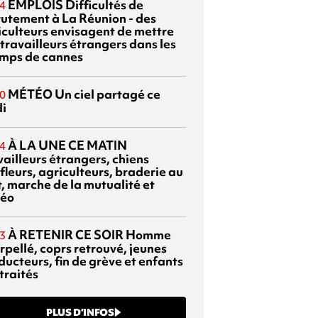
EMPLOIS
Difficultés de
4
rutement à La Réunion - des
iculteurs envisagent de mettre
travailleurs étrangers dans les
mps de cannes
MÉTÉO
Un ciel partagé ce
0
di
À LA UNE CE MATIN
4
vailleurs étrangers, chiens
fleurs, agriculteurs, braderie au
t, marche de la mutualité et
éo
À RETENIR CE SOIR
Homme
3
rpellé, coprs retrouvé, jeunes
ducteurs, fin de grève et enfants
traités
PLUS D’INFOS