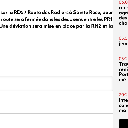
06:0
rec
sur la RD57 Route des Radiers à Sainte Rose, pour
agr
des 
a route sera fermée dans les deux sens entre les PR1
cha
Une déviation sera mise en place par la RN2 et la
05:5
jeu
05:2
Tra
reni
Por
mét
20:2
inte
con
mal