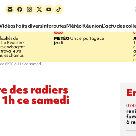
Vidéos
Faits divers
Inforoutes
Météo Réunion
L’actu des coll
05:50
0
ficultés de
MÉTÉO
Un ciel partagé ce
À
 La Réunion -
jeudi
T
urs envisagent
c
travailleurs
a
ns les champs
P
e
 de 8h30 à 11h ce samedi
te des radiers
En
11h ce samedi
07:0
reni
fuit
à re