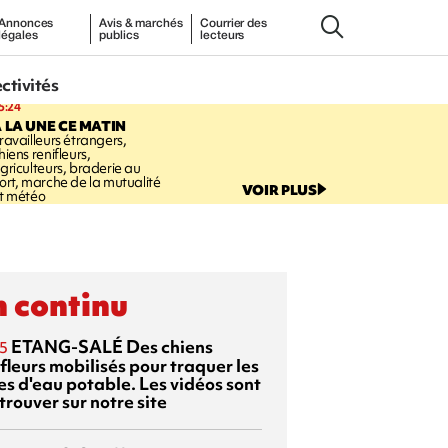
Annonces
Avis & marchés
Courrier des
légales
publics
lecteurs
ectivités
5:24
 LA UNE CE MATIN
ravailleurs étrangers,
hiens renifleurs,
griculteurs, braderie au
ort, marche de la mutualité
VOIR PLUS
t météo
 continu
ETANG-SALÉ
Des chiens
5
fleurs mobilisés pour traquer les
es d'eau potable. Les vidéos sont
trouver sur notre site