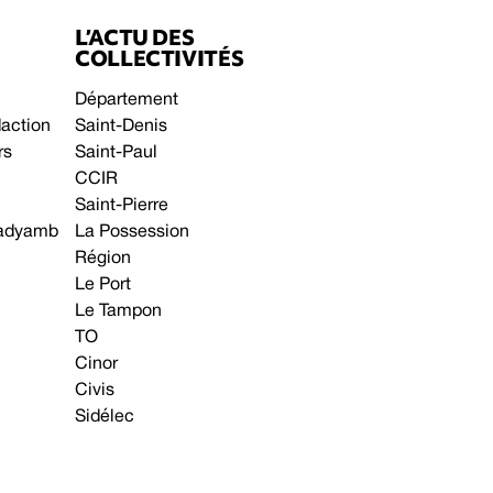
L’ACTU DES
COLLECTIVITÉS
Département
daction
Saint-Denis
rs
Saint-Paul
CCIR
Saint-Pierre
 gadyamb
La Possession
Région
Le Port
Le Tampon
TO
Cinor
Civis
Sidélec