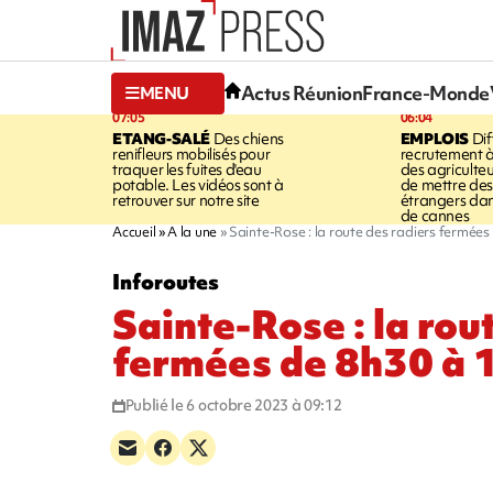
Actus Réunion
France-Monde
MENU
07:05
06:04
ETANG-SALÉ
Des chiens
EMPLOIS
Dif
renifleurs mobilisés pour
recrutement à
traquer les fuites d'eau
des agriculte
potable. Les vidéos sont à
de mettre des 
retrouver sur notre site
étrangers da
de cannes
Accueil
A la une
Sainte-Rose : la route des radiers fermées
Inforoutes
Sainte-Rose : la rou
fermées de 8h30 à 
Publié le 6 octobre 2023 à 09:12