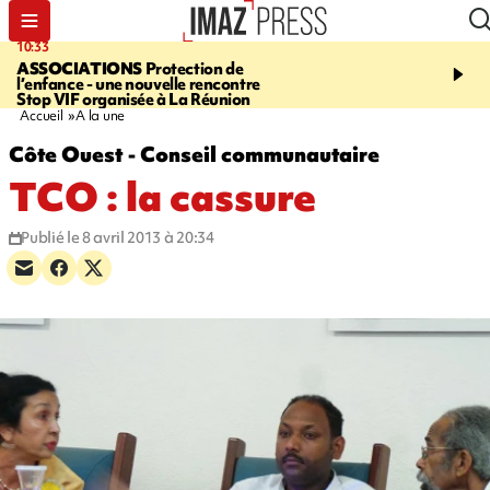
10:33
15:03
ASSOCIATIONS
Protection de
CANADA
VASTE FEU 
l’enfance - une nouvelle rencontre
DANS L'OUEST DU PA
Stop VIF organisée à La Réunion
évacués, l'état d'urgenc
Accueil
A la une
Côte Ouest - Conseil communautaire
TCO : la cassure
Publié le 8 avril 2013 à 20:34