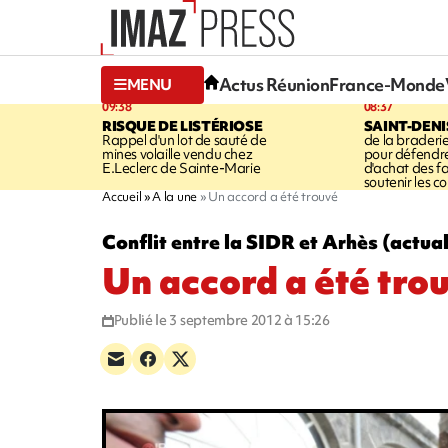
Actus Réunion
France-Monde
MENU
09:38
08:37
RISQUE DE LISTÉRIOSE
SAINT-DENI
Rappel d'un lot de sauté de
de la braderie
mines volaille vendu chez
pour défendre
E.Leclerc de Sainte-Marie
d'achat des fa
soutenir les 
Accueil
A la une
Un accord a été trouvé
Conflit entre la SIDR et Arhès (actua
Un accord a été tro
Publié le 3 septembre 2012 à 15:26