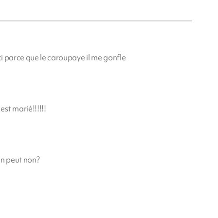
ci parce que le caroupaye il me gonfle
st marié!!!!!!
 un peut non?