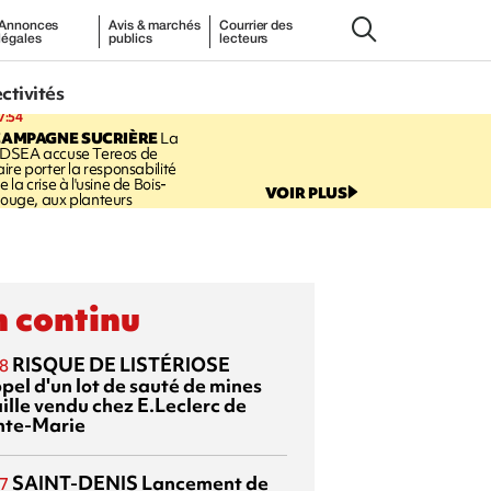
Annonces
Avis & marchés
Courrier des
légales
publics
lecteurs
ectivités
7:54
CAMPAGNE SUCRIÈRE
La
DSEA accuse Tereos de
aire porter la responsabilité
e la crise à l'usine de Bois-
VOIR PLUS
ouge, aux planteurs
 continu
RISQUE DE LISTÉRIOSE
8
pel d'un lot de sauté de mines
aille vendu chez E.Leclerc de
nte-Marie
SAINT-DENIS
Lancement de
7