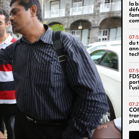
la 
déf
fami
com
07:5
du 
ann
tec
07:5
FDS
port
l'u
07:2
CO
tra
plu