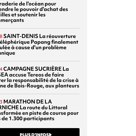
braderie de l'océan pour
endre le pouvoir d'achat des
lles et soutenir les
merçants
SAINT-DENIS
La réouverture
8
téléphérique Papang finalement
ulée à cause d'un problème
hnique
CAMPAGNE SUCRIÈRE
La
4
EA accuse Tereos de faire
er la responsabilité de la crise à
sine de Bois-Rouge, aux planteurs
MARATHON DE LA
3
RNICHE
La route du Littoral
nsformée en piste de course pour
s de 1.300 participants
PLUS D’INFOS