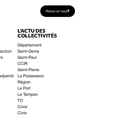
Retour en haut
L’ACTU DES
COLLECTIVITÉS
Département
daction
Saint-Denis
rs
Saint-Paul
CCIR
Saint-Pierre
 gadyamb
La Possession
Région
Le Port
Le Tampon
TO
Cinor
Civis