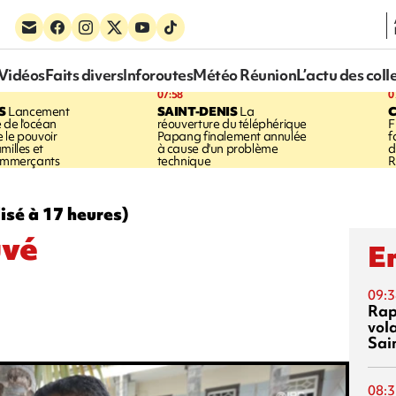
Vidéos
Faits divers
Inforoutes
Météo Réunion
L’actu des coll
07:58
0
S
Lancement
SAINT-DENIS
La
 de l'océan
réouverture du téléphérique
F
 le pouvoir
Papang finalement annulée
f
milles et
à cause d'un problème
d
commerçants
technique
R
lisé à 17 heures)
uvé
En
09:3
Rap
vol
Sai
08:3