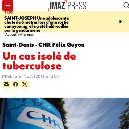
19:05
20:44
SAINT-JOSEPH
Une adolescente
À RETENIR CE SOIR
G
chute de 6 mètres lors d'une sortie
rouée de coups, cycliste,
cannyoning, elle a été hélitreuillée
personne disparue et c
par la gendarmerie
para-natation
Accueil
A la une
Saint-Denis - CHR Félix Guyon
Un cas isolé de
tuberculose
Publié le 11 août 2011 à 12:00