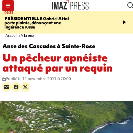
09:25
11:43
PRÉSIDENTIELLE
Gabriel Attal
INFOROUTE
À Saint-D
porte plainte, dénonçant une
accident après le virage 
ingérence russe
Jamaïque provoque 9 
d'embouteillages
Accueil
A la une
Anse des Cascades à Sainte-Rose
Un pêcheur apnéiste
attaqué par un requin
Publié le 11 novembre 2011 à 20:00