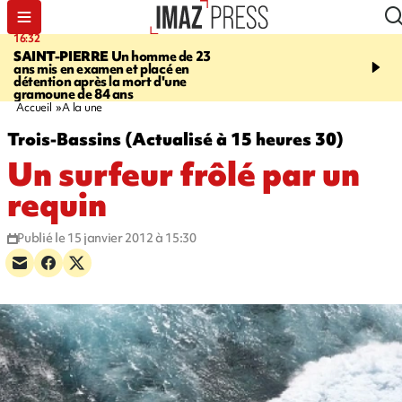
16:32
21:08
SAINT-PIERRE
Un homme de 23
MONDE
Arabie saoudit
ans mis en examen et placé en
et Turquie scellent un p
détention après la mort d'une
défense en pleine guerr
gramoune de 84 ans
Orient
Accueil
A la une
Trois-Bassins (Actualisé à 15 heures 30)
Un surfeur frôlé par un
requin
Publié le 15 janvier 2012 à 15:30