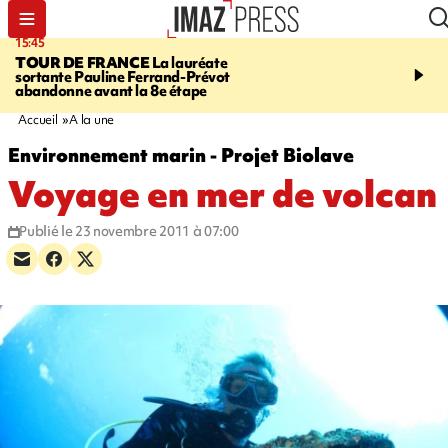
15:45
20:17
TOUR DE FRANCE
La lauréate
À RETENIR CE SOIR
Sé
sortante Pauline Ferrand-Prévot
routière, concours de nou
abandonne avant la 8e étape
du littoral fermée, courr
Darmanin et évacuation
Accueil
A la une
Environnement marin - Projet Biolave
Voyage en mer de volcan
Publié le 23 novembre 2011 à 07:00