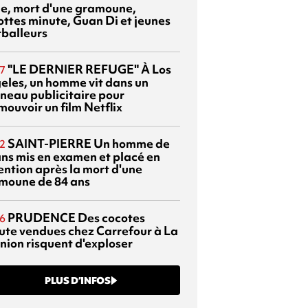
sie, mort d'une gramoune,
ottes minute, Guan Di et jeunes
tballeurs
"LE DERNIER REFUGE"
À Los
7
eles, un homme vit dans un
neau publicitaire pour
mouvoir un film Netflix
SAINT-PIERRE
Un homme de
2
ans mis en examen et placé en
ention après la mort d'une
moune de 84 ans
PRUDENCE
Des cocotes
6
ute vendues chez Carrefour à La
nion risquent d'exploser
PLUS D’INFOS