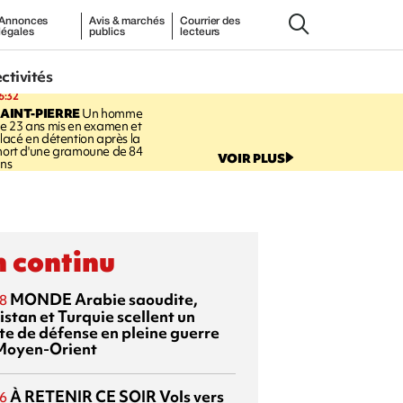
Annonces
Avis & marchés
Courrier des
légales
publics
lecteurs
ectivités
6:32
AINT-PIERRE
Un homme
e 23 ans mis en examen et
lacé en détention après la
ort d'une gramoune de 84
VOIR PLUS
ns
 continu
MONDE
Arabie saoudite,
8
istan et Turquie scellent un
te de défense en pleine guerre
Moyen-Orient
À RETENIR CE SOIR
Vols vers
6