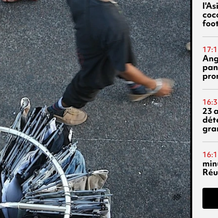
l'A
coc
foo
17:1
Ang
pan
pro
16:3
23 
dét
gra
16:1
min
Réu