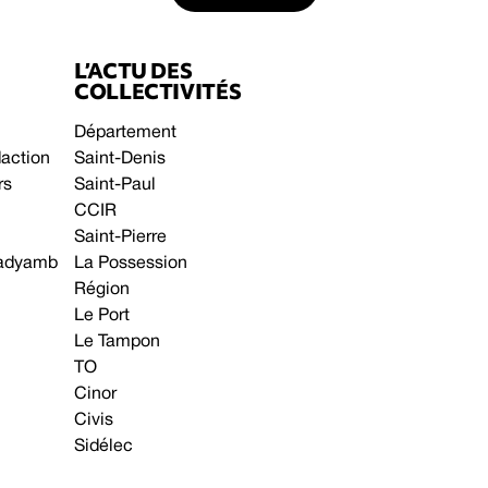
L’ACTU DES
COLLECTIVITÉS
Département
daction
Saint-Denis
rs
Saint-Paul
CCIR
Saint-Pierre
 gadyamb
La Possession
Région
Le Port
Le Tampon
TO
Cinor
Civis
Sidélec