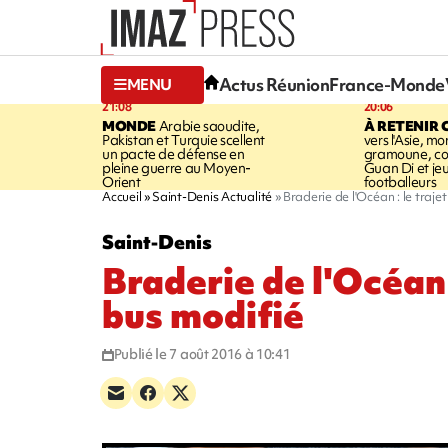
Actus Réunion
France-Monde
MENU
21:08
20:06
MONDE
Arabie saoudite,
À RETENIR 
Pakistan et Turquie scellent
vers l'Asie, mo
un pacte de défense en
gramoune, co
pleine guerre au Moyen-
Guan Di et je
Orient
footballeurs
Accueil
Saint-Denis Actualité
Braderie de l'Océan : le traje
Saint-Denis
Braderie de l'Océan :
bus modifié
Publié le 7 août 2016 à 10:41