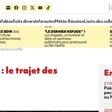
Vidéos
Faits divers
Inforoutes
Météo Réunion
L’actu des coll
17:17
1
CE SOIR
Vols
"LE DERNIER REFUGE"
À
S
rt d'une
Los Angeles, un homme vit
d
cottes minute,
dans un panneau
p
unes
publicitaire pour promouvoir
m
un film Netflix
a
t des bus modifié
 le trajet des
En
21:0
Pak
pac
au 
20:0