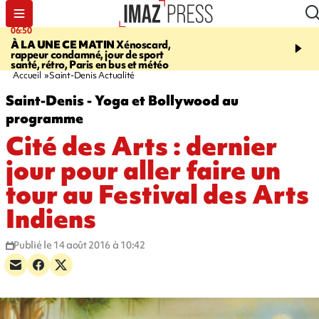
06:50
08:53
À LA UNE CE MATIN
Xénoscard,
SAINT-PAUL
Jour de S
rappeur condamné, jour de sport
2026 - bouger, s’informe
santé, rétro, Paris en bus et météo
soin de sa santé
Accueil
Saint-Denis Actualité
Saint-Denis - Yoga et Bollywood au
programme
Cité des Arts : dernier
jour pour aller faire un
tour au Festival des Arts
Indiens
Publié le 14 août 2016 à 10:42